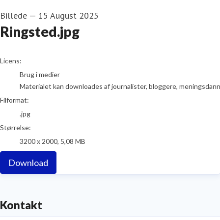
Billede
—
15 August 2025
Ringsted.jpg
go to media item
Licens:
Brug i medier
Materialet kan downloades af journalister, bloggere, meningsdanner
Filformat:
.jpg
Størrelse:
3200 x 2000, 5,08 MB
Download
Kontakt