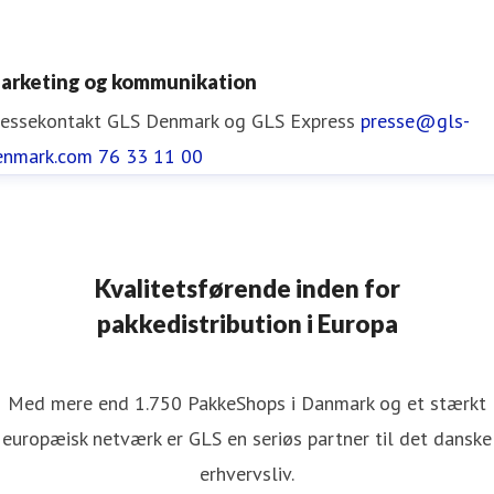
arketing og kommunikation
ressekontakt
GLS Denmark og GLS Express
presse@gls-
enmark.com
76 33 11 00
Kvalitetsførende inden for
pakkedistribution i Europa
Med mere end 1.750 PakkeShops i Danmark og et stærkt
europæisk netværk er GLS en seriøs partner til det danske
erhvervsliv.