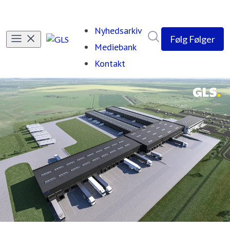
Nyhedsarkiv
Søg i nyhedsrumme
Følg
Følger
Mediebank
Kontakt