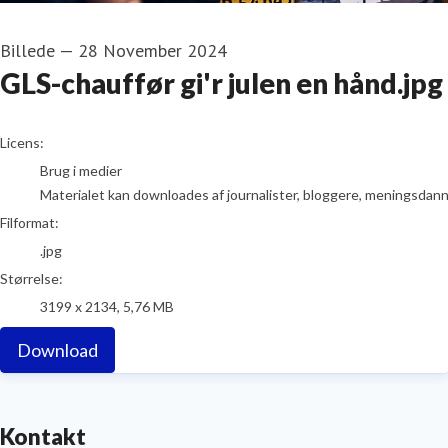
Billede
—
28 November 2024
GLS-chauffør gi'r julen en hånd.jpg
go to media item
Licens:
Brug i medier
Materialet kan downloades af journalister, bloggere, meningsdanner
Filformat:
.jpg
Størrelse:
3199 x 2134, 5,76 MB
Download
Kontakt