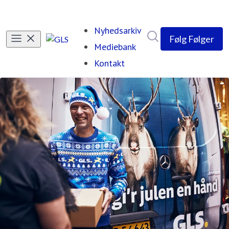
Nyhedsarkiv
Søg i nyhedsrumme
Følg
Følger
Mediebank
Kontakt