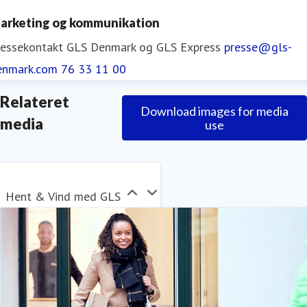
CO2-udledning, indtil de når deres mål om
arketing og kommunikation
nulemission senest i 2045.
ressekontakt
GLS Denmark og GLS Express
presse@gls-
enmark.com
76 33 11 00
Relateret
Download images for media
media
use
Hent & Vind med GLS