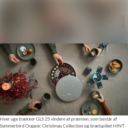
Nyhedsarkiv
Søg i nyhedsrumme
Følg
Følger
Mediebank
Kontakt
Hver uge trækker GLS 25 vindere af præmien, som består af
Summerbird Organic Christmas Collection og brætspillet HINT