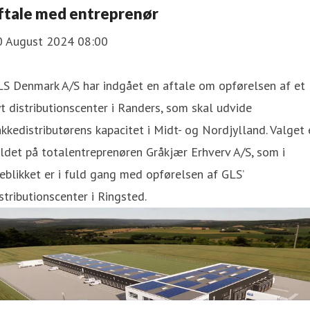
ftale med entreprenør
0 August 2024 08:00
LS Denmark A/S har indgået en aftale om opførelsen af et
t distributionscenter i Randers, som skal udvide
kkedistributørens kapacitet i Midt- og Nordjylland. Valget 
ldet på totalentreprenøren Gråkjær Erhverv A/S, som i
eblikket er i fuld gang med opførelsen af GLS’
stributionscenter i Ringsted.