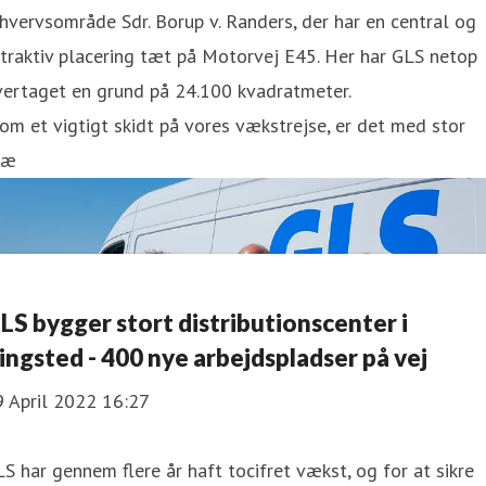
hvervsområde Sdr. Borup v. Randers, der har en central og
traktiv placering tæt på Motorvej E45. Her har GLS netop
vertaget en grund på 24.100 kvadratmeter.
om et vigtigt skidt på vores vækstrejse, er det med stor
læ
LS bygger stort distributionscenter i
ingsted - 400 nye arbejdspladser på vej
9 April 2022 16:27
S har gennem flere år haft tocifret vækst, og for at sikre