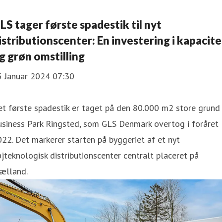
LS tager første spadestik til nyt
istributionscenter: En investering i kapacite
g grøn omstilling
5 Januar 2024 07:30
t første spadestik er taget på den 80.000 m2 store grund 
usiness Park Ringsted, som GLS Denmark overtog i foråret
22. Det markerer starten på byggeriet af et nyt
jteknologisk distributionscenter centralt placeret på
ælland.