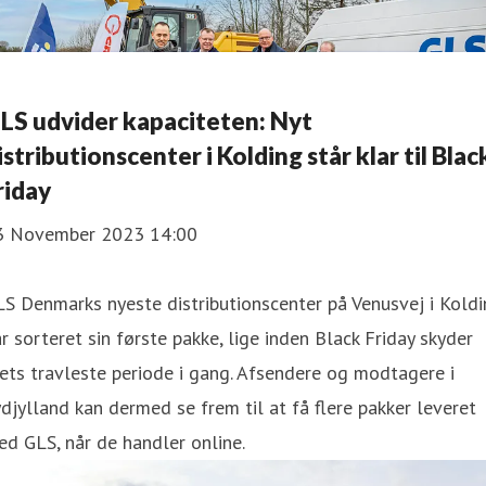
LS udvider kapaciteten: Nyt
istributionscenter i Kolding står klar til Blac
riday
3 November 2023 14:00
S Denmarks nyeste distributionscenter på Venusvej i Kold
r sorteret sin første pakke, lige inden Black Friday skyder
ets travleste periode i gang. Afsendere og modtagere i
djylland kan dermed se frem til at få flere pakker leveret
d GLS, når de handler online.