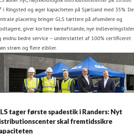
² i Ringsted og øger kapaciteten på Sjælland med 35%. De
ntrale placering bringer GLS tættere på afsendere og
dtagere, giver kortere køreafstande, nye indleveringstide
 endnu bedre service – understøttet af 100% certificeret
øn strøm og flere elbiler.
LS tager første spadestik i Randers: Nyt
istributionscenter skal fremtidssikre
apaciteten