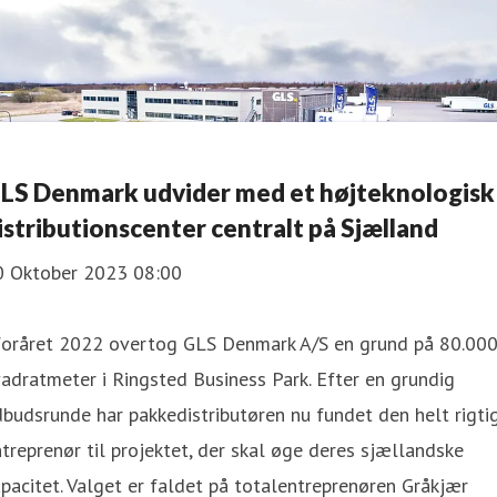
LS Denmark udvider med et højteknologisk
istributionscenter centralt på Sjælland
0 Oktober 2023 08:00
 foråret 2022 overtog GLS Denmark A/S en grund på 80.00
adratmeter i Ringsted Business Park. Efter en grundig
budsrunde har pakkedistributøren nu fundet den helt rigti
treprenør til projektet, der skal øge deres sjællandske
pacitet. Valget er faldet på totalentreprenøren Gråkjær