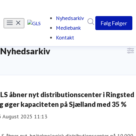
Nyhedsarkiv
Søg i nyhedsrumme
Følg
Følger
Mediebank
Kontakt
Nyhedsarkiv
LS åbner nyt distributionscenter i Ringsted
g øger kapaciteten på Sjælland med 35 %
5 August 2025 11:13
S åbner nyt, højteknologisk distributionscenter på 10.000